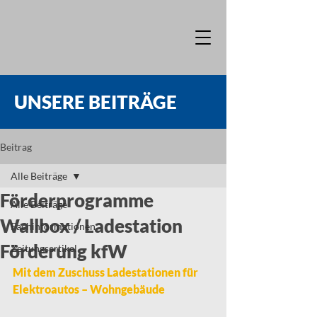
UNSERE BEITRÄGE
Beitrag
Alle Beiträge
Förderprogramme
Alle Beiträge
Wallbox / Ladestation
Fachinformationen
Förderung kfW
Zeitungsartikel
Mit dem Zuschuss Lade­stationen für 
Elektro­autos – Wohngebäude